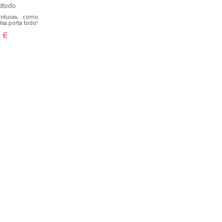
titodo
pinturas, ..como
sa porta todo!
 €