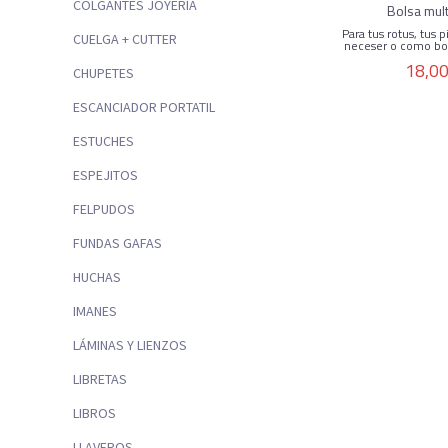
COLGANTES JOYERÍA
Bolsa mul
Para tus rotus, tus 
CUELGA + CUTTER
neceser o como bol
18,00
CHUPETES
ESCANCIADOR PORTATIL
ESTUCHES
ESPEJITOS
FELPUDOS
FUNDAS GAFAS
HUCHAS
IMANES
LÁMINAS Y LIENZOS
LIBRETAS
LIBROS
LLAVEROS