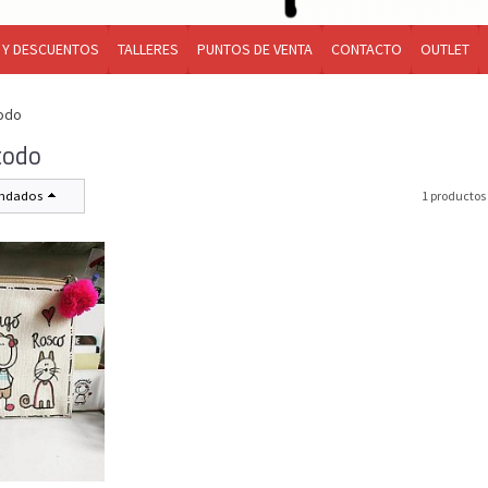
 Y DESCUENTOS
TALLERES
PUNTOS DE VENTA
CONTACTO
OUTLET
todo
todo
ndados
1 productos