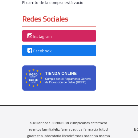
El carrito de la compra está vacío
Redes Sociales
Instagram
Facebook
comunion
auxiliar
boda
cumpleanos
enfermera
Bo
eventos
familiafeliz
farmaceutica
farmacia
futbol
guarderia
laboratorio
librodefirmas
madrina
mama