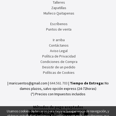
Talleres
Zapatillas
Muñeco Quitapenas
Escríbenos
Puntos de venta
Ir arriba
Contáctanos
Aviso Legal
Política de Privacidad
Condiciones de Compra
Desistir de un pedido
Políticas de Cookies
| maricuentos@gmail.com |
644.561.703
|
Tiempo de Entrega:
No
damos plazos, salvo opción express (24-72horas)
(*) Precios con Impuestos incluidos
Métodos de pago aceptados
Usamos cookies de terceros para mejorar la experiencia de navegación, y
obtener estadísticas anónimas. Si continúa navegando consideramos que