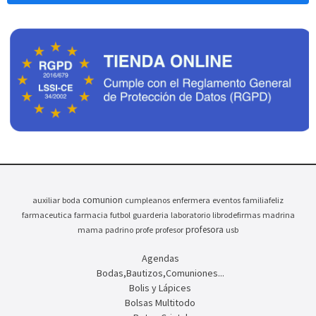
comunion
auxiliar
boda
cumpleanos
enfermera
eventos
familiafeliz
farmaceutica
farmacia
futbol
guarderia
laboratorio
librodefirmas
madrina
profesora
mama
padrino
profe
profesor
usb
Agendas
Bodas,Bautizos,Comuniones...
Bolis y Lápices
Bolsas Multitodo