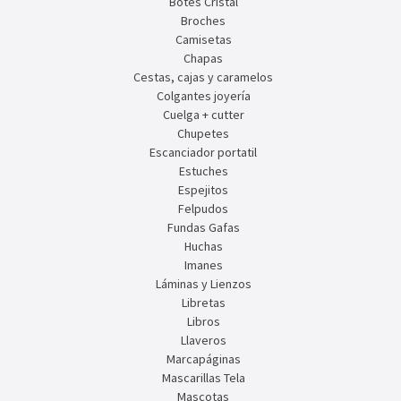
Botes Cristal
Broches
Camisetas
Chapas
Cestas, cajas y caramelos
Colgantes joyería
Cuelga + cutter
Chupetes
Escanciador portatil
Estuches
Espejitos
Felpudos
Fundas Gafas
Huchas
Imanes
Láminas y Lienzos
Libretas
Libros
Llaveros
Marcapáginas
Mascarillas Tela
Mascotas