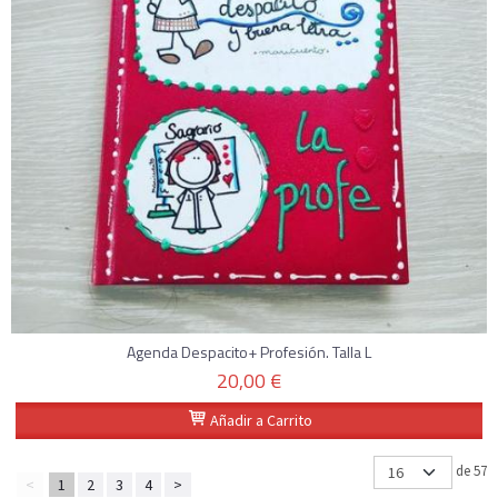
Agenda Despacito+ Profesión. Talla L
20,00 €
Añadir a Carrito
de 57
<
1
2
3
4
>