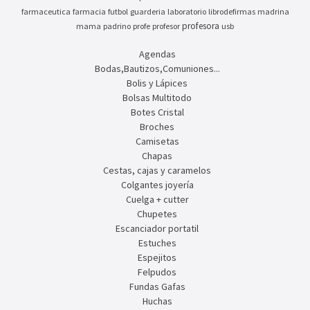
farmaceutica
farmacia
futbol
guarderia
laboratorio
librodefirmas
madrina
profesora
mama
padrino
profe
profesor
usb
Agendas
Bodas,Bautizos,Comuniones...
Bolis y Lápices
Bolsas Multitodo
Botes Cristal
Broches
Camisetas
Chapas
Cestas, cajas y caramelos
Colgantes joyería
Cuelga + cutter
Chupetes
Escanciador portatil
Estuches
Espejitos
Felpudos
Fundas Gafas
Huchas