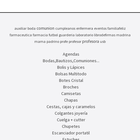
comunion
auxiliar
boda
cumpleanos
enfermera
eventos
familiafeliz
farmaceutica
farmacia
futbol
guarderia
laboratorio
librodefirmas
madrina
profesora
mama
padrino
profe
profesor
usb
Agendas
Bodas,Bautizos,Comuniones...
Bolis y Lápices
Bolsas Multitodo
Botes Cristal
Broches
Camisetas
Chapas
Cestas, cajas y caramelos
Colgantes joyería
Cuelga + cutter
Chupetes
Escanciador portatil
Estuches