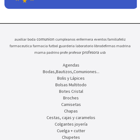
comunion
auxiliar
boda
cumpleanos
enfermera
eventos
familiafeliz
farmaceutica
farmacia
futbol
guarderia
laboratorio
librodefirmas
madrina
profesora
mama
padrino
profe
profesor
usb
Agendas
Bodas,Bautizos,Comuniones...
Bolis y Lápices
Bolsas Multitodo
Botes Cristal
Broches
Camisetas
Chapas
Cestas, cajas y caramelos
Colgantes joyería
Cuelga + cutter
Chupetes