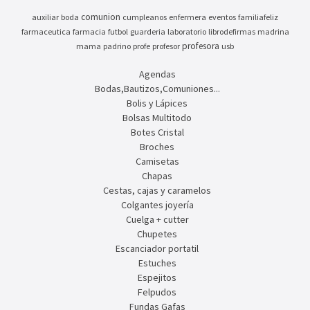
comunion
auxiliar
boda
cumpleanos
enfermera
eventos
familiafeliz
farmaceutica
farmacia
futbol
guarderia
laboratorio
librodefirmas
madrina
profesora
mama
padrino
profe
profesor
usb
Agendas
Bodas,Bautizos,Comuniones...
Bolis y Lápices
Bolsas Multitodo
Botes Cristal
Broches
Camisetas
Chapas
Cestas, cajas y caramelos
Colgantes joyería
Cuelga + cutter
Chupetes
Escanciador portatil
Estuches
Espejitos
Felpudos
Fundas Gafas