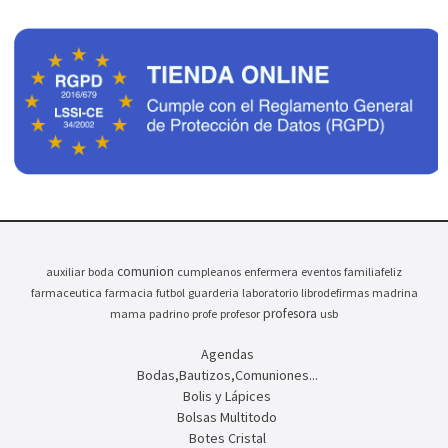
comunion
auxiliar
boda
cumpleanos
enfermera
eventos
familiafeliz
farmaceutica
farmacia
futbol
guarderia
laboratorio
librodefirmas
madrina
profesora
mama
padrino
profe
profesor
usb
Agendas
Bodas,Bautizos,Comuniones...
Bolis y Lápices
Bolsas Multitodo
Botes Cristal