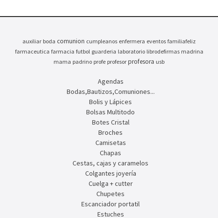
comunion
auxiliar
boda
cumpleanos
enfermera
eventos
familiafeliz
farmaceutica
farmacia
futbol
guarderia
laboratorio
librodefirmas
madrina
profesora
mama
padrino
profe
profesor
usb
Agendas
Bodas,Bautizos,Comuniones...
Bolis y Lápices
Bolsas Multitodo
Botes Cristal
Broches
Camisetas
Chapas
Cestas, cajas y caramelos
Colgantes joyería
Cuelga + cutter
Chupetes
Escanciador portatil
Estuches