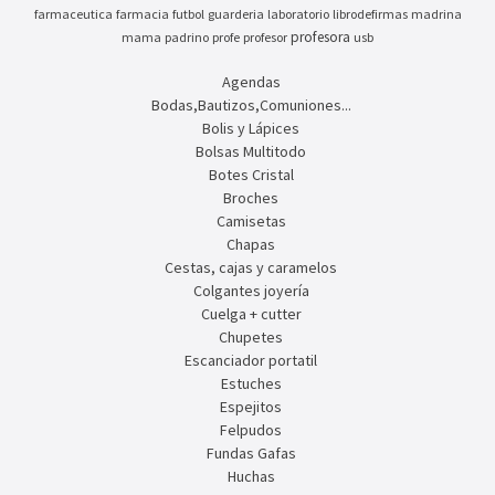
farmaceutica
farmacia
futbol
guarderia
laboratorio
librodefirmas
madrina
profesora
mama
padrino
profe
profesor
usb
Agendas
Bodas,Bautizos,Comuniones...
Bolis y Lápices
Bolsas Multitodo
Botes Cristal
Broches
Camisetas
Chapas
Cestas, cajas y caramelos
Colgantes joyería
Cuelga + cutter
Chupetes
Escanciador portatil
Estuches
Espejitos
Felpudos
Fundas Gafas
Huchas