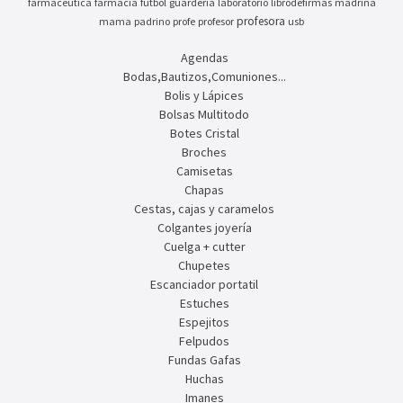
farmaceutica
farmacia
futbol
guarderia
laboratorio
librodefirmas
madrina
profesora
mama
padrino
profe
profesor
usb
Agendas
Bodas,Bautizos,Comuniones...
Bolis y Lápices
Bolsas Multitodo
Botes Cristal
Broches
Camisetas
Chapas
Cestas, cajas y caramelos
Colgantes joyería
Cuelga + cutter
Chupetes
Escanciador portatil
Estuches
Espejitos
Felpudos
Fundas Gafas
Huchas
Imanes