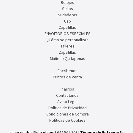
Relojes
Sellos
Sudaderas
Usb
Zapatillas
ENVOLTORIOS ESPECIALES
¿Cómo se personaliza?
Talleres
Zapatillas
Muñeco Quitapenas
Escríbenos
Puntos de venta
Ir arriba
Contáctanos
Aviso Legal
Política de Privacidad
Condiciones de Compra
Políticas de Cookies
| maricuentos@gmail.com |
644.561.703
|
Tiempo de Entrega:
No