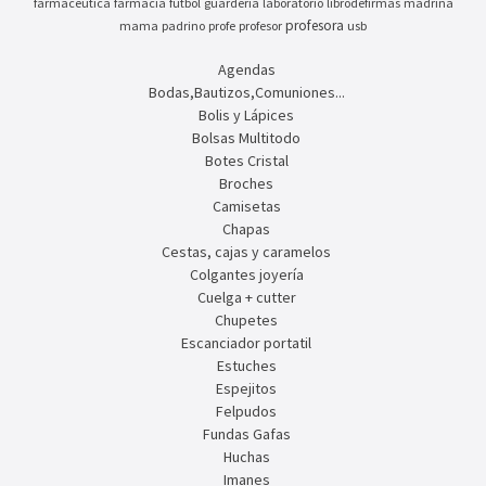
farmaceutica
farmacia
futbol
guarderia
laboratorio
librodefirmas
madrina
profesora
mama
padrino
profe
profesor
usb
Agendas
Bodas,Bautizos,Comuniones...
Bolis y Lápices
Bolsas Multitodo
Botes Cristal
Broches
Camisetas
Chapas
Cestas, cajas y caramelos
Colgantes joyería
Cuelga + cutter
Chupetes
Escanciador portatil
Estuches
Espejitos
Felpudos
Fundas Gafas
Huchas
Imanes