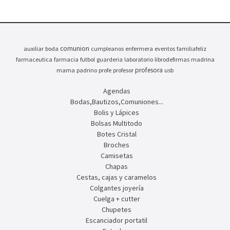
comunion
auxiliar
boda
cumpleanos
enfermera
eventos
familiafeliz
farmaceutica
farmacia
futbol
guarderia
laboratorio
librodefirmas
madrina
profesora
mama
padrino
profe
profesor
usb
Agendas
Bodas,Bautizos,Comuniones...
Bolis y Lápices
Bolsas Multitodo
Botes Cristal
Broches
Camisetas
Chapas
Cestas, cajas y caramelos
Colgantes joyería
Cuelga + cutter
Chupetes
Escanciador portatil