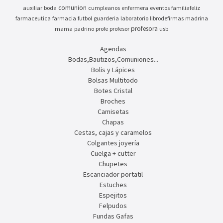
comunion
auxiliar
boda
cumpleanos
enfermera
eventos
familiafeliz
farmaceutica
farmacia
futbol
guarderia
laboratorio
librodefirmas
madrina
profesora
mama
padrino
profe
profesor
usb
Agendas
Bodas,Bautizos,Comuniones...
Bolis y Lápices
Bolsas Multitodo
Botes Cristal
Broches
Camisetas
Chapas
Cestas, cajas y caramelos
Colgantes joyería
Cuelga + cutter
Chupetes
Escanciador portatil
Estuches
Espejitos
Felpudos
Fundas Gafas