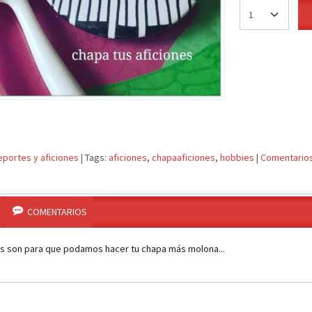
portes y aficiones
|
Tags:
aficiones
chapaaficiones
hobbies
|
Comentario
COMENTARIOS
s son para que podamos hacer tu chapa más molona...