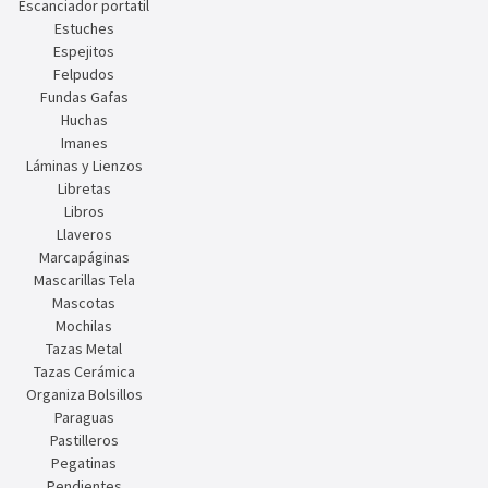
Escanciador portatil
Estuches
Espejitos
Felpudos
Fundas Gafas
Huchas
Imanes
Láminas y Lienzos
Libretas
Libros
Llaveros
Marcapáginas
Mascarillas Tela
Mascotas
Mochilas
Tazas Metal
Tazas Cerámica
Organiza Bolsillos
Paraguas
Pastilleros
Pegatinas
Pendientes