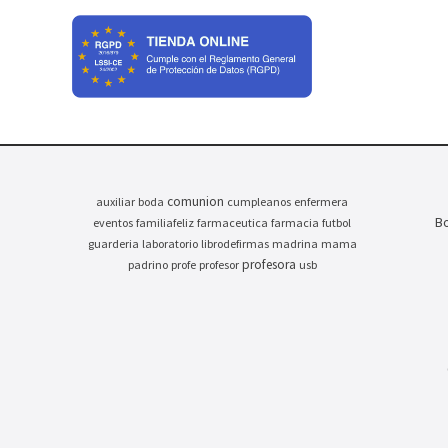
comunion
auxiliar
boda
cumpleanos
enfermera
Bo
eventos
familiafeliz
farmaceutica
farmacia
futbol
guarderia
laboratorio
librodefirmas
madrina
mama
profesora
padrino
profe
profesor
usb