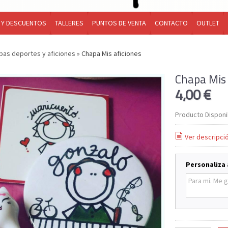
 Y DESCUENTOS
TALLERES
PUNTOS DE VENTA
CONTACTO
OUTLET
pas deportes y aficiones
»
Chapa Mis aficiones
Chapa Mis 
4,00 €
Producto Disponi
Ver descripci
Personaliza 