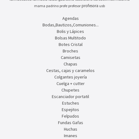
profesora
mama
padrino
profe
profesor
usb
Agendas
Bodas,Bautizos,Comuniones...
Bolis y Lápices
Bolsas Multitodo
Botes Cristal
Broches
Camisetas
Chapas
Cestas, cajas y caramelos
Colgantes joyería
Cuelga + cutter
Chupetes
Escanciador portatil
Estuches
Espejitos
Felpudos
Fundas Gafas
Huchas
Imanes