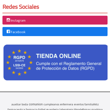
Redes Sociales
Instagram
Facebook
comunion
auxiliar
boda
cumpleanos
enfermera
eventos
familiafeliz
farmaceutica
farmacia
futbol
guarderia
laboratorio
librodefirmas
madrina