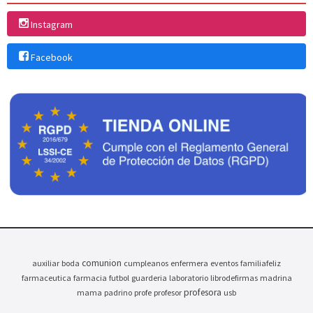
Instagram
Facebook
comunion
auxiliar
boda
cumpleanos
enfermera
eventos
familiafeliz
farmaceutica
farmacia
futbol
guarderia
laboratorio
librodefirmas
madrina
profesora
mama
padrino
profe
profesor
usb