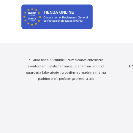
comunion
auxiliar
boda
cumpleanos
enfermera
Bo
eventos
familiafeliz
farmaceutica
farmacia
futbol
guarderia
laboratorio
librodefirmas
madrina
mama
profesora
padrino
profe
profesor
usb