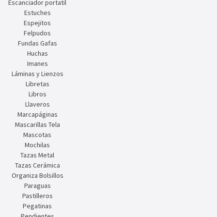
Escanciador portatil
Estuches
Espejitos
Felpudos
Fundas Gafas
Huchas
Imanes
Láminas y Lienzos
Libretas
Libros
Llaveros
Marcapáginas
Mascarillas Tela
Mascotas
Mochilas
Tazas Metal
Tazas Cerámica
Organiza Bolsillos
Paraguas
Pastilleros
Pegatinas
Pendientes