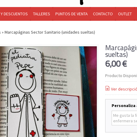
 Y DESCUENTOS
TALLERES
PUNTOS DE VENTA
CONTACTO
OUTLET
s
»
Marcapáginas Sector Sanitario (unidades sueltas)
Marcapágin
sueltas)
6,00 €
Producto Disponi
Ver descripci
Personaliza 