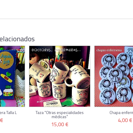
elacionados
a Talla L
Taza "Otras especialidades
Chapa enfer
médicas"
 €
4,00 €
15,00 €