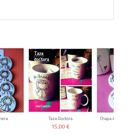
mera
Taza Doctora
Chapa Auxiliar enfer
15,00 €
4,00 €