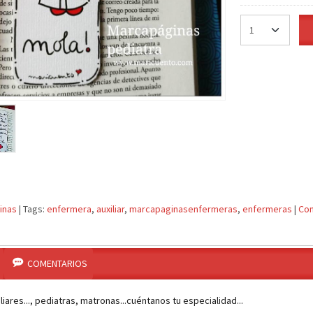
inas
|
Tags:
enfermera
auxiliar
marcapaginasenfermeras
enfermeras
|
Com
COMENTARIOS
iares..., pediatras, matronas...cuéntanos tu especialidad...