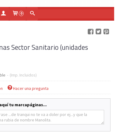
0
as Sector Sanitario (unidades
ble
-
(Imp. Incluidos)
ón
Hacer una pregunta
aquí tu marcapáginas...