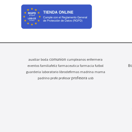
comunion
auxiliar
boda
cumpleanos
enfermera
Bo
eventos
familiafeliz
farmaceutica
farmacia
futbol
guarderia
laboratorio
librodefirmas
madrina
mama
profesora
padrino
profe
profesor
usb