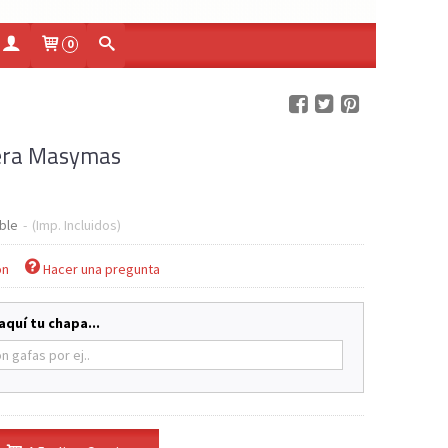
0
era Masymas
ble
-
(Imp. Incluidos)
ón
Hacer una pregunta
aquí tu chapa...