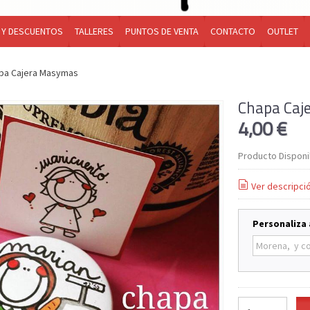
 Y DESCUENTOS
TALLERES
PUNTOS DE VENTA
CONTACTO
OUTLET
pa Cajera Masymas
Chapa Caj
4,00 €
Producto Disponi
Ver descripci
Personaliza 