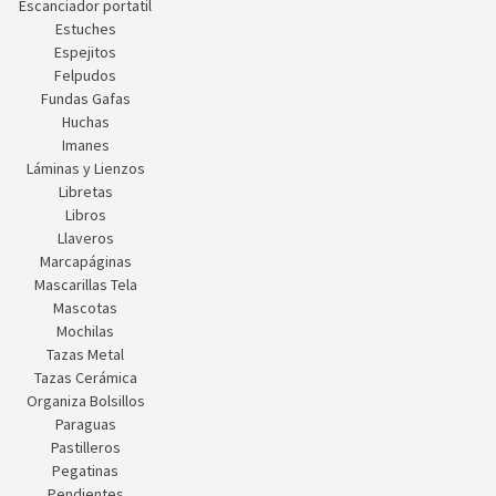
Escanciador portatil
Estuches
Espejitos
Felpudos
Fundas Gafas
Huchas
Imanes
Láminas y Lienzos
Libretas
Libros
Llaveros
Marcapáginas
Mascarillas Tela
Mascotas
Mochilas
Tazas Metal
Tazas Cerámica
Organiza Bolsillos
Paraguas
Pastilleros
Pegatinas
Pendientes