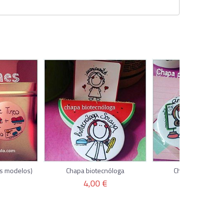
os modelos)
Chapa biotecnóloga
Chapa profe id
4,00 €
4,00 €