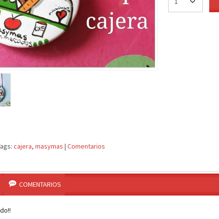
Tags:
cajera
masymas
|
Comentarios
COMENTARIOS
do!!