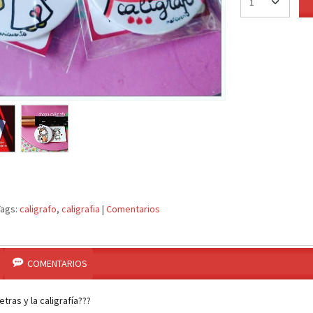
Tags:
caligrafo
caligrafia
|
Comentarios
COMENTARIOS
tras y la caligrafía???