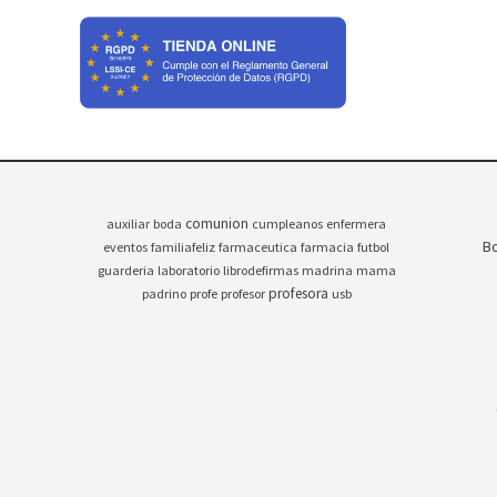
comunion
auxiliar
boda
cumpleanos
enfermera
Bo
eventos
familiafeliz
farmaceutica
farmacia
futbol
guarderia
laboratorio
librodefirmas
madrina
mama
profesora
padrino
profe
profesor
usb