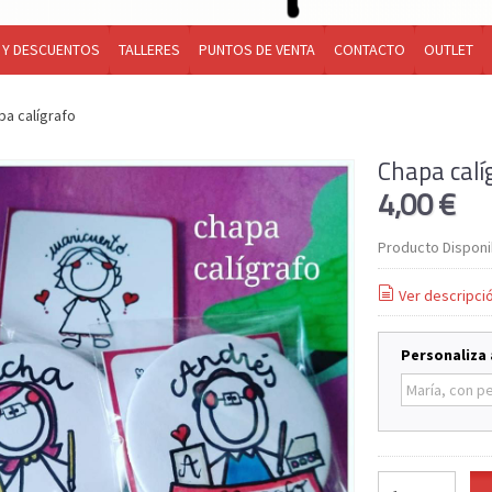
 Y DESCUENTOS
TALLERES
PUNTOS DE VENTA
CONTACTO
OUTLET
pa calígrafo
Chapa calí
4,00 €
Producto Disponi
Ver descripci
Personaliza 