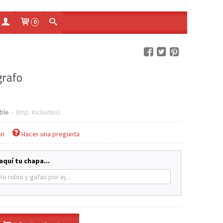
0
grafo
ble
-
(Imp. Incluidos)
ón
Hacer una pregunta
aquí tu chapa...