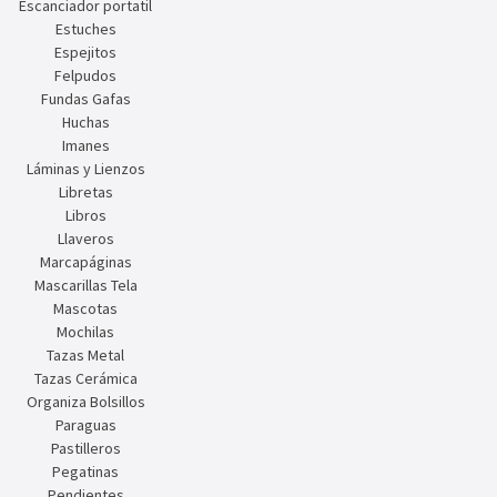
Escanciador portatil
Estuches
Espejitos
Felpudos
Fundas Gafas
Huchas
Imanes
Láminas y Lienzos
Libretas
Libros
Llaveros
Marcapáginas
Mascarillas Tela
Mascotas
Mochilas
Tazas Metal
Tazas Cerámica
Organiza Bolsillos
Paraguas
Pastilleros
Pegatinas
Pendientes