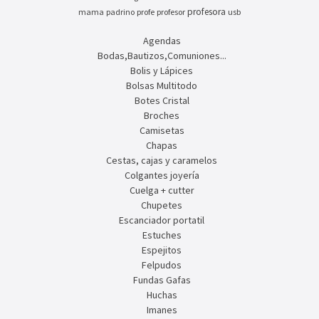
profesora
mama
padrino
profe
profesor
usb
Agendas
Bodas,Bautizos,Comuniones...
Bolis y Lápices
Bolsas Multitodo
Botes Cristal
Broches
Camisetas
Chapas
Cestas, cajas y caramelos
Colgantes joyería
Cuelga + cutter
Chupetes
Escanciador portatil
Estuches
Espejitos
Felpudos
Fundas Gafas
Huchas
Imanes