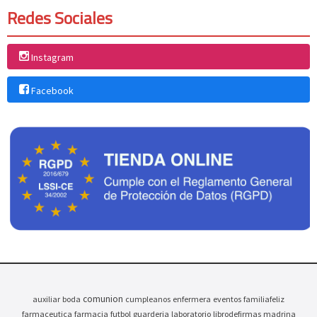
Redes Sociales
Instagram
Facebook
comunion
auxiliar
boda
cumpleanos
enfermera
eventos
familiafeliz
farmaceutica
farmacia
futbol
guarderia
laboratorio
librodefirmas
madrina