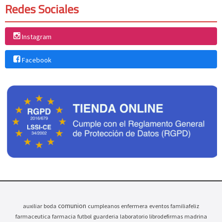
Redes Sociales
Instagram
Facebook
comunion
auxiliar
boda
cumpleanos
enfermera
eventos
familiafeliz
farmaceutica
farmacia
futbol
guarderia
laboratorio
librodefirmas
madrina