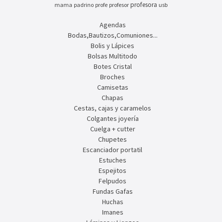
profesora
mama
padrino
profe
profesor
usb
Agendas
Bodas,Bautizos,Comuniones...
Bolis y Lápices
Bolsas Multitodo
Botes Cristal
Broches
Camisetas
Chapas
Cestas, cajas y caramelos
Colgantes joyería
Cuelga + cutter
Chupetes
Escanciador portatil
Estuches
Espejitos
Felpudos
Fundas Gafas
Huchas
Imanes