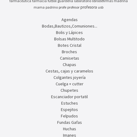
farmaceutica
farmacia
futbol
guarderia
laboratorio
librodefirmas
madrina
profesora
mama
padrino
profe
profesor
usb
Agendas
Bodas,Bautizos,Comuniones...
Bolis y Lápices
Bolsas Multitodo
Botes Cristal
Broches
Camisetas
Chapas
Cestas, cajas y caramelos
Colgantes joyería
Cuelga + cutter
Chupetes
Escanciador portatil
Estuches
Espejitos
Felpudos
Fundas Gafas
Huchas
Imanes