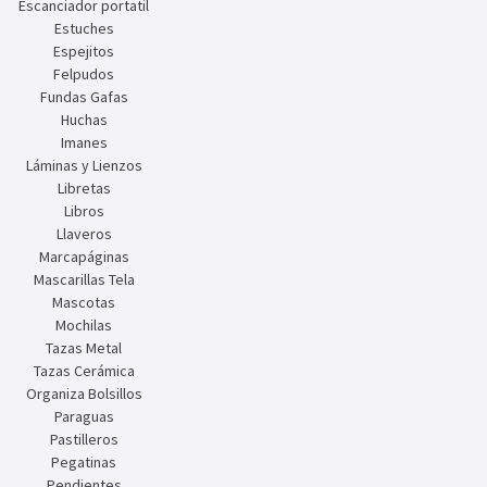
Escanciador portatil
Estuches
Espejitos
Felpudos
Fundas Gafas
Huchas
Imanes
Láminas y Lienzos
Libretas
Libros
Llaveros
Marcapáginas
Mascarillas Tela
Mascotas
Mochilas
Tazas Metal
Tazas Cerámica
Organiza Bolsillos
Paraguas
Pastilleros
Pegatinas
Pendientes