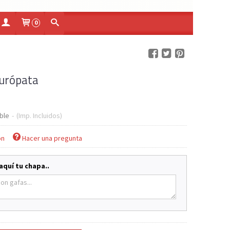
0
urópata
ble
-
(Imp. Incluidos)
ón
Hacer una pregunta
aquí tu chapa..