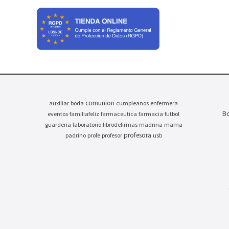
comunion
auxiliar
boda
cumpleanos
enfermera
Bo
eventos
familiafeliz
farmaceutica
farmacia
futbol
guarderia
laboratorio
librodefirmas
madrina
mama
profesora
padrino
profe
profesor
usb