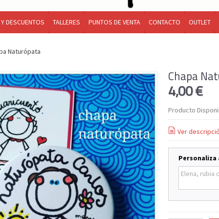
 Y DESCUENTOS
TALLERES
PUNTOS DE VENTA
CONTACTO
OUTLET
pa Naturópata
Chapa Nat
4,00 €
Producto Disponi
Ver descripci
Personaliza 