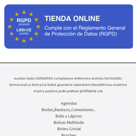
comunion
auxiliar
boda
cumpleanos
enfermera
eventos
familiafeliz
farmaceutica
farmacia
futbol
guarderia
laboratorio
librodefirmas
madrina
profesora
mama
padrino
profe
profesor
usb
Agendas
Bodas,Bautizos,Comuniones...
Bolis y Lápices
Bolsas Multitodo
Botes Cristal
Broches