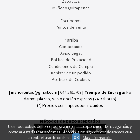
Zapatillas
Muñeco Quitapenas
Escríbenos
Puntos de venta
Ir arriba
Contáctanos
Aviso Legal
Política de Privacidad
Condiciones de Compra
Desistir de un pedido
Políticas de Cookies
| maricuentos@gmail.com |
644.561.703
|
Tiempo de Entrega:
No
damos plazos, salvo opción express (24-72horas)
(*) Precios con Impuestos incluidos
Métodos de pago aceptados
Usamos cookies de terceros para mejorar la experiencia de navegación, y
obtener estadísticas anónimas. Si continúa navegando consideramos que
acepta el uso de cookies.
OK
Más información