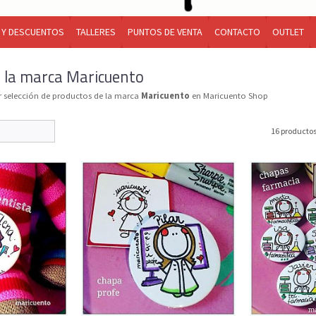
 Y DESCUENTOS
TALLERES
PUNTOS DE VENTA
CONTACTO
OUTLET
 la marca Maricuento
 selección de productos de la marca
Maricuento
en Maricuento Shop
16 producto