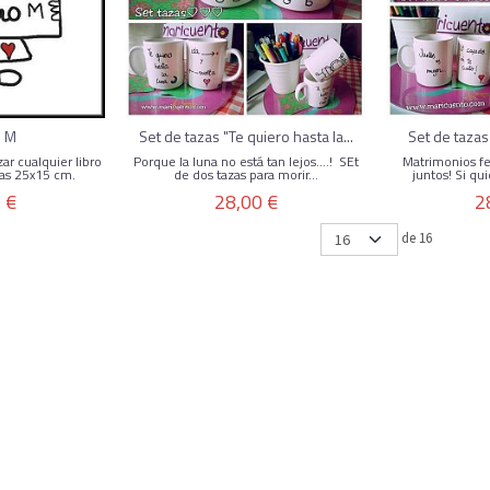
o M
Set de tazas "Te quiero hasta la...
Set de tazas
ar cualquier libro
Porque la luna no está tan lejos....! SEt
Matrimonios f
as 25x15 cm.
de dos tazas para morir...
juntos! Si qui
 €
28,00 €
2
de 16