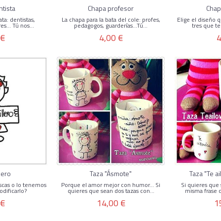
tista
Chapa profesor
Chap
ta: dentistas,
La chapa para la bata del cole: profes,
Elige el diseño 
es... Tú nos...
pedagogos, guarderías...Tú...
tres que te
 €
4,00 €
4
llero
Taza "Ásmote"
Taza "Te ai
scas o lo tenemos
Porque el amor mejor con humor... Si
Si quieres que 
dificarlo?
quieres que sean dos tazas con...
misma frase 
 €
14,00 €
1