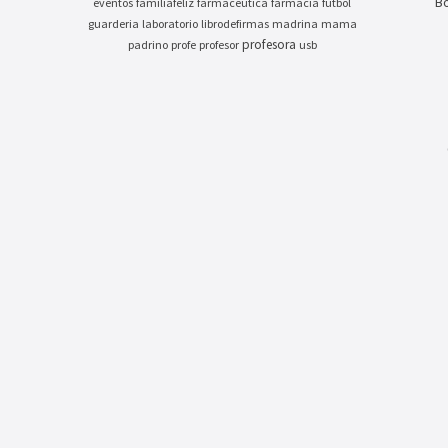
Bo
eventos
familiafeliz
farmaceutica
farmacia
futbol
guarderia
laboratorio
librodefirmas
madrina
mama
profesora
padrino
profe
profesor
usb