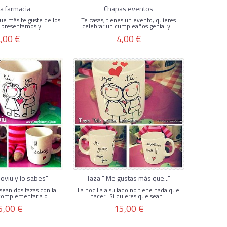
a farmacia
Chapas eventos
que más te guste de los
Te casas, tienes un evento, quieres
 presentamos y...
celebrar un cumpleaños genial y...
,00 €
4,00 €
loviu y lo sabes"
Taza " Me gustas más que..."
sean dos tazas con la
La nocilla a su lado no tiene nada que
complementaria o...
hacer...Si quieres que sean...
5,00 €
15,00 €