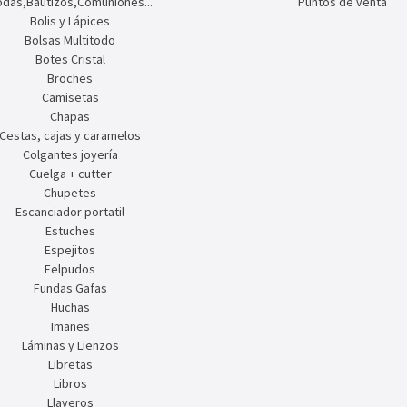
das,Bautizos,Comuniones...
Puntos de venta
Bolis y Lápices
Bolsas Multitodo
Botes Cristal
Broches
Camisetas
Chapas
Cestas, cajas y caramelos
Colgantes joyería
Cuelga + cutter
Chupetes
Escanciador portatil
Estuches
Espejitos
Felpudos
Fundas Gafas
Huchas
Imanes
Láminas y Lienzos
Libretas
Libros
Llaveros