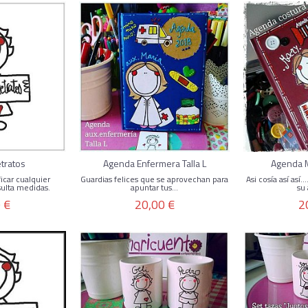
etratos
Agenda Enfermera Talla L
Agenda M
icar cualquier
Guardias felices que se aprovechan para
Asi cosía así así.
sulta medidas.
apuntar tus...
su 
 €
20,00 €
2