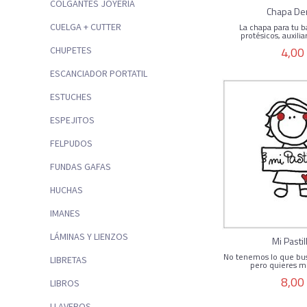
COLGANTES JOYERÍA
Chapa Den
La chapa para tu ba
CUELGA + CUTTER
protésicos, auxiliar
4,00
CHUPETES
ESCANCIADOR PORTATIL
ESTUCHES
ESPEJITOS
FELPUDOS
FUNDAS GAFAS
HUCHAS
IMANES
LÁMINAS Y LIENZOS
Mi Pasti
No tenemos lo que bu
LIBRETAS
pero quieres mo
8,00
LIBROS
LLAVEROS