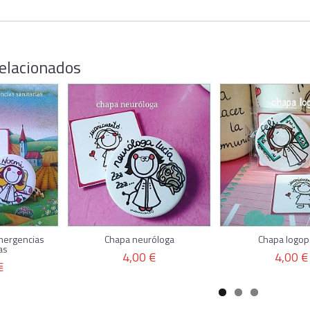
elacionados
mergencias
Chapa neuróloga
Chapa logo
as
4,00 €
4,00 €
€