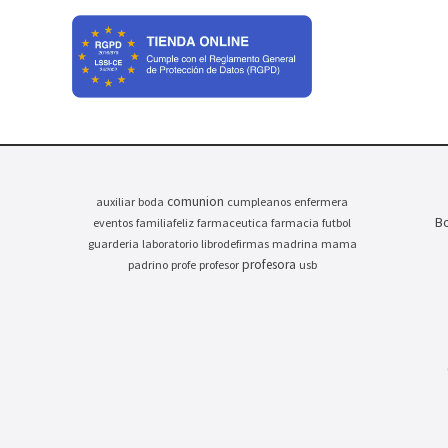
comunion
auxiliar
boda
cumpleanos
enfermera
Bo
eventos
familiafeliz
farmaceutica
farmacia
futbol
guarderia
laboratorio
librodefirmas
madrina
mama
profesora
padrino
profe
profesor
usb