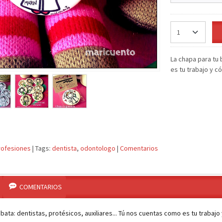
La chapa para tu 
es tu trabajo y c
rofesiones
|
Tags:
dentista
odontologo
|
Comentarios
COMENTARIOS
 bata: dentistas, protésicos, auxiliares... Tú nos cuentas como es tu trabajo