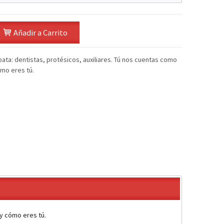
Añadir a Carrito
bata: dentistas, protésicos, auxiliares. Tú nos cuentas como
ómo eres tú.
 y cómo eres tú.