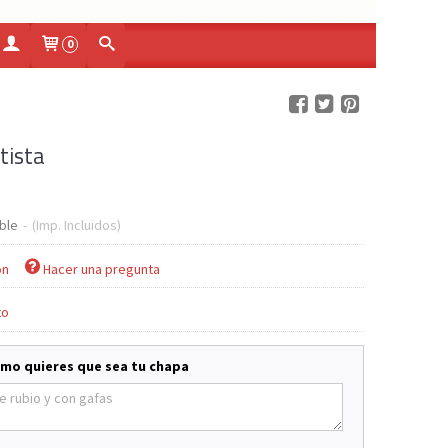
0
tista
ble
-
(Imp. Incluidos)
ón
Hacer una pregunta
to
ómo quieres que sea tu chapa