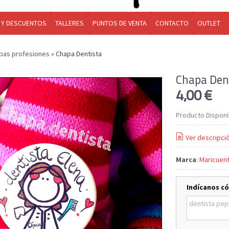
 Y DESCUENTOS
TALLERES
PUNTOS DE VENTA
CONTACTO
OUTLET
pas profesiones
»
Chapa Dentista
Chapa Den
4,00 €
Producto Disponi
Ver descripci
Marca
:
Maricuen
Indícanos c