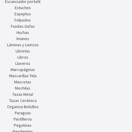
Escanciador portatil
Estuches
Espejitos
Felpudos
Fundas Gafas
Huchas
Imanes
Láminas y Lienzos
Libretas
Libros
Llaveros
Marcapáginas
Mascarillas Tela
Mascotas
Mochilas
Tazas Metal
Tazas Cerámica
Organiza Bolsillos
Paraguas
Pastilleros
Pegatinas
Pendientes