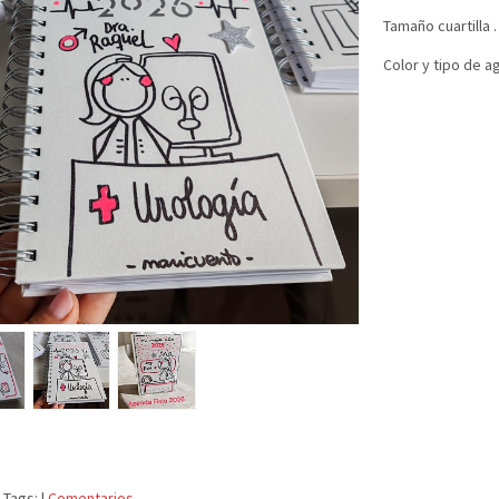
Tamaño cuartilla .
Color y tipo de 
|
Tags:
|
Comentarios