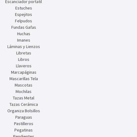
Escanciador portatil
Estuches
Espejitos
Felpudos
Fundas Gafas
Huchas
Imanes
Láminas y Lienzos
Libretas
Libros
Llaveros
Marcapáginas
Mascarillas Tela
Mascotas
Mochilas
Tazas Metal
Tazas Cerámica
Organiza Bolsillos
Paraguas
Pastilleros
Pegatinas
Pendientes