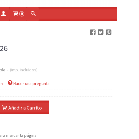
0
026
ble
-
(Imp. Incluidos)
ón
Hacer una pregunta
Añadir a Carrito
ara marcar la página