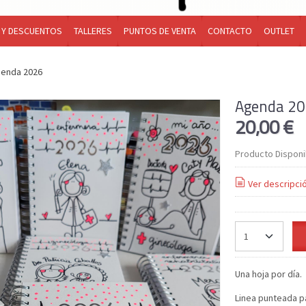
 Y DESCUENTOS
TALLERES
PUNTOS DE VENTA
CONTACTO
OUTLET
enda 2026
Agenda 2
20,00 €
Producto Disponi
Ver descripci
Una hoja por día.
Linea punteada p