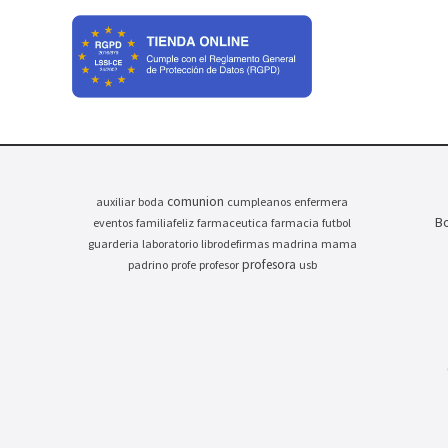
comunion
auxiliar
boda
cumpleanos
enfermera
Bo
eventos
familiafeliz
farmaceutica
farmacia
futbol
guarderia
laboratorio
librodefirmas
madrina
mama
profesora
padrino
profe
profesor
usb