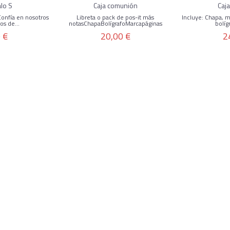
alo S
Caja comunión
Caj
Confía en nosotros
Libreta o pack de pos-it más
Incluye: Chapa, ma
os de...
notasChapaBolígrafoMarcapáginas
bolíg
 €
20,00 €
2