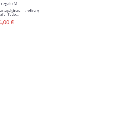
a regalo M
rcapáginas , libretina y
rafo. Todo...
4,00 €