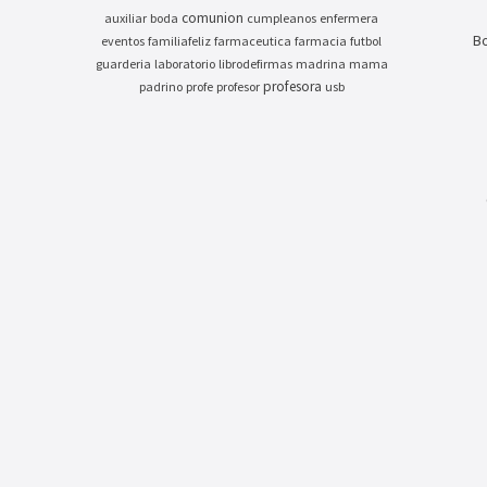
comunion
auxiliar
boda
cumpleanos
enfermera
Bo
eventos
familiafeliz
farmaceutica
farmacia
futbol
guarderia
laboratorio
librodefirmas
madrina
mama
profesora
padrino
profe
profesor
usb