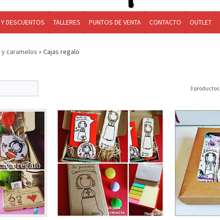
 Y DESCUENTOS
TALLERES
PUNTOS DE VENTA
CONTACTO
OUTLET
s y caramelos
»
Cajas regalo
3 productos