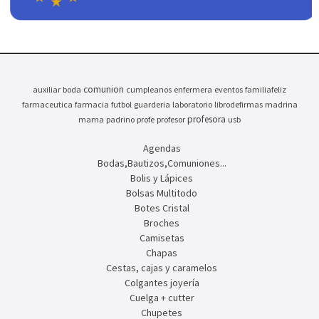
comunion
auxiliar
boda
cumpleanos
enfermera
eventos
familiafeliz
farmaceutica
farmacia
futbol
guarderia
laboratorio
librodefirmas
madrina
profesora
mama
padrino
profe
profesor
usb
Agendas
Bodas,Bautizos,Comuniones...
Bolis y Lápices
Bolsas Multitodo
Botes Cristal
Broches
Camisetas
Chapas
Cestas, cajas y caramelos
Colgantes joyería
Cuelga + cutter
Chupetes