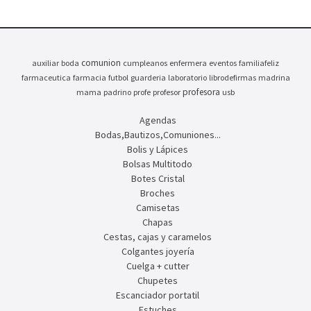
comunion
auxiliar
boda
cumpleanos
enfermera
eventos
familiafeliz
farmaceutica
farmacia
futbol
guarderia
laboratorio
librodefirmas
madrina
profesora
mama
padrino
profe
profesor
usb
Agendas
Bodas,Bautizos,Comuniones...
Bolis y Lápices
Bolsas Multitodo
Botes Cristal
Broches
Camisetas
Chapas
Cestas, cajas y caramelos
Colgantes joyería
Cuelga + cutter
Chupetes
Escanciador portatil
Estuches