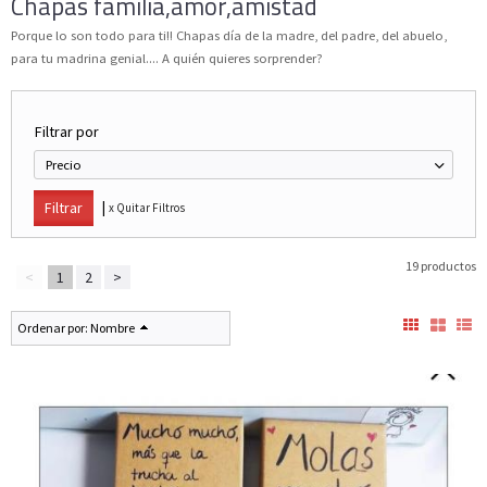
Chapas familia,amor,amistad
Porque lo son todo para ti!! Chapas día de la madre, del padre, del abuelo,
para tu madrina genial.... A quién quieres sorprender?
Filtrar por
Precio
|
x Quitar Filtros
19 productos
<
1
2
>
Ordenar por:
Nombre