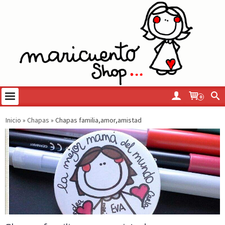
0
Inicio
»
Chapas
»
Chapas familia,amor,amistad