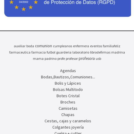
comunion
auxiliar
boda
cumpleanos
enfermera
eventos
familiafeliz
farmaceutica
farmacia
futbol
guarderia
laboratorio
librodefirmas
madrina
profesora
mama
padrino
profe
profesor
usb
Agendas
Bodas,Bautizos,Comuniones...
Bolis y Lápices
Bolsas Multitodo
Botes Cristal
Broches
Camisetas
Chapas
Cestas, cajas y caramelos
Colgantes joyería
Cuelga + cutter