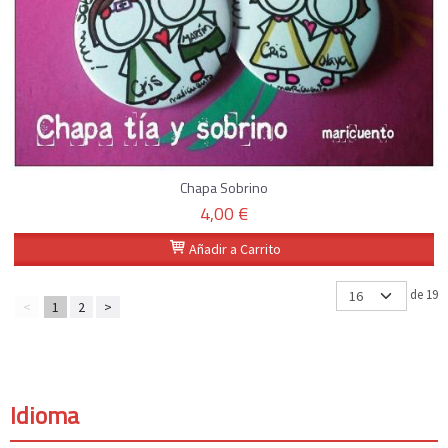
Chapa Sobrino
4,00 €
Añadir a Carrito
de 19
<
1
2
>
Idioma