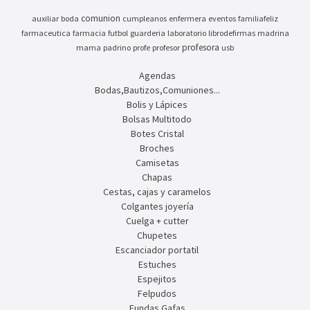
comunion
auxiliar
boda
cumpleanos
enfermera
eventos
familiafeliz
farmaceutica
farmacia
futbol
guarderia
laboratorio
librodefirmas
madrina
profesora
mama
padrino
profe
profesor
usb
Agendas
Bodas,Bautizos,Comuniones...
Bolis y Lápices
Bolsas Multitodo
Botes Cristal
Broches
Camisetas
Chapas
Cestas, cajas y caramelos
Colgantes joyería
Cuelga + cutter
Chupetes
Escanciador portatil
Estuches
Espejitos
Felpudos
Fundas Gafas