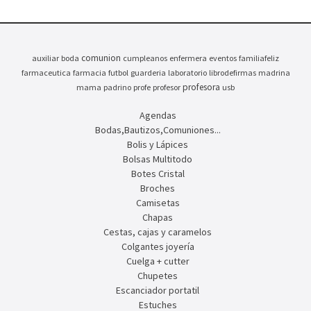
comunion
auxiliar
boda
cumpleanos
enfermera
eventos
familiafeliz
farmaceutica
farmacia
futbol
guarderia
laboratorio
librodefirmas
madrina
profesora
mama
padrino
profe
profesor
usb
Agendas
Bodas,Bautizos,Comuniones...
Bolis y Lápices
Bolsas Multitodo
Botes Cristal
Broches
Camisetas
Chapas
Cestas, cajas y caramelos
Colgantes joyería
Cuelga + cutter
Chupetes
Escanciador portatil
Estuches