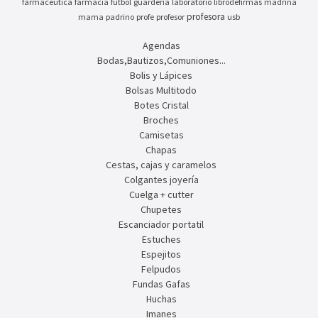
farmaceutica
farmacia
futbol
guarderia
laboratorio
librodefirmas
madrina
profesora
mama
padrino
profe
profesor
usb
Agendas
Bodas,Bautizos,Comuniones...
Bolis y Lápices
Bolsas Multitodo
Botes Cristal
Broches
Camisetas
Chapas
Cestas, cajas y caramelos
Colgantes joyería
Cuelga + cutter
Chupetes
Escanciador portatil
Estuches
Espejitos
Felpudos
Fundas Gafas
Huchas
Imanes