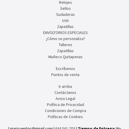
Relojes
Sellos
Sudaderas
Usb
Zapatillas
ENVOLTORIOS ESPECIALES
¿Cómo se personaliza?
Talleres
Zapatillas
Muñeco Quitapenas
Escríbenos
Puntos de venta
Ir arriba
Contáctanos
Aviso Legal
Política de Privacidad
Condiciones de Compra
Políticas de Cookies
| maricuentos@gmail.com |
644.561.703
|
Tiempo de Entrega:
No