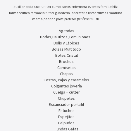
comunion
auxiliar
boda
cumpleanos
enfermera
eventos
familiafeliz
farmaceutica
farmacia
futbol
guarderia
laboratorio
librodefirmas
madrina
profesora
mama
padrino
profe
profesor
usb
Agendas
Bodas,Bautizos,Comuniones...
Bolis y Lápices
Bolsas Multitodo
Botes Cristal
Broches
Camisetas
Chapas
Cestas, cajas y caramelos
Colgantes joyería
Cuelga + cutter
Chupetes
Escanciador portatil
Estuches
Espejitos
Felpudos
Fundas Gafas