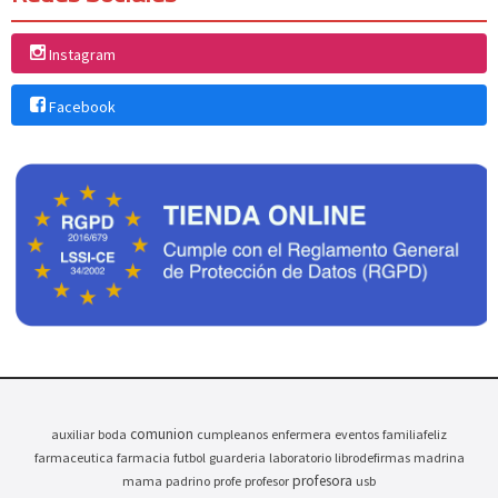
Instagram
Facebook
comunion
auxiliar
boda
cumpleanos
enfermera
eventos
familiafeliz
farmaceutica
farmacia
futbol
guarderia
laboratorio
librodefirmas
madrina
profesora
mama
padrino
profe
profesor
usb