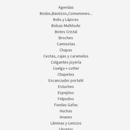
Agendas
Bodas,Bautizos,Comuniones...
Bolis y Lápices
Bolsas Multitodo
Botes Cristal
Broches
Camisetas
Chapas
Cestas, cajas y caramelos
Colgantes joyería
Cuelga + cutter
Chupetes
Escanciador portatil
Estuches
Espejitos
Felpudos
Fundas Gafas
Huchas
Imanes
Láminas y Lienzos
Libretas