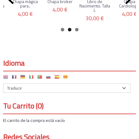
Chapa mágica
Chapa broker
Libro de
Chapa
ra
para..
Nacimiento. Talla
Cardiologí
4,00 €
L
4,00 €
4,00 €
30,00 €
Idioma
Tu Carrito (0)
El carrito de la compra está vacío
Redes Sociales