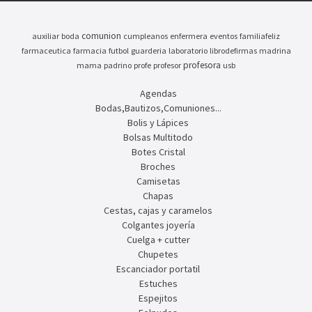
comunion
auxiliar
boda
cumpleanos
enfermera
eventos
familiafeliz
farmaceutica
farmacia
futbol
guarderia
laboratorio
librodefirmas
madrina
profesora
mama
padrino
profe
profesor
usb
Agendas
Bodas,Bautizos,Comuniones...
Bolis y Lápices
Bolsas Multitodo
Botes Cristal
Broches
Camisetas
Chapas
Cestas, cajas y caramelos
Colgantes joyería
Cuelga + cutter
Chupetes
Escanciador portatil
Estuches
Espejitos