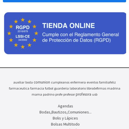
comunion
auxiliar
boda
cumpleanos
enfermera
eventos
familiafeliz
farmaceutica
farmacia
futbol
guarderia
laboratorio
librodefirmas
madrina
profesora
mama
padrino
profe
profesor
usb
Agendas
Bodas,Bautizos,Comuniones...
Bolis y Lápices
Bolsas Multitodo