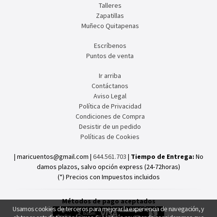
Talleres
Zapatillas
Muñeco Quitapenas
Escríbenos
Puntos de venta
Ir arriba
Contáctanos
Aviso Legal
Política de Privacidad
Condiciones de Compra
Desistir de un pedido
Políticas de Cookies
| maricuentos@gmail.com |
644.561.703
|
Tiempo de Entrega:
No
damos plazos, salvo opción express (24-72horas)
(*) Precios con Impuestos incluidos
Métodos de pago aceptados
Usamos cookies de terceros para mejorar la experiencia de navegación, y