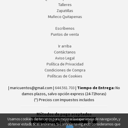
Talleres
Zapatillas
Muñeco Quitapenas
Escríbenos
Puntos de venta
Ir arriba
Contáctanos
Aviso Legal
Política de Privacidad
Condiciones de Compra
Políticas de Cookies
| maricuentos@gmail.com |
644.561.703
|
Tiempo de Entrega:
No
damos plazos, salvo opción express (24-72horas)
(*) Precios con Impuestos incluidos
Métodos de pago aceptados
Usamos cookies de terceros para mejorar la experiencia de navegación, y
obtener estadísticas anónimas. Si continúa navegando consideramos que