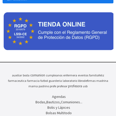
comunion
auxiliar
boda
cumpleanos
enfermera
eventos
familiafeliz
farmaceutica
farmacia
futbol
guarderia
laboratorio
librodefirmas
madrina
profesora
mama
padrino
profe
profesor
usb
Agendas
Bodas,Bautizos,Comuniones...
Bolis y Lápices
Bolsas Multitodo