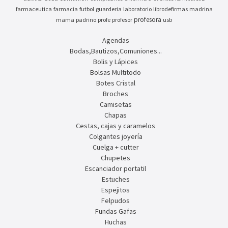
farmaceutica
farmacia
futbol
guarderia
laboratorio
librodefirmas
madrina
profesora
mama
padrino
profe
profesor
usb
Agendas
Bodas,Bautizos,Comuniones...
Bolis y Lápices
Bolsas Multitodo
Botes Cristal
Broches
Camisetas
Chapas
Cestas, cajas y caramelos
Colgantes joyería
Cuelga + cutter
Chupetes
Escanciador portatil
Estuches
Espejitos
Felpudos
Fundas Gafas
Huchas