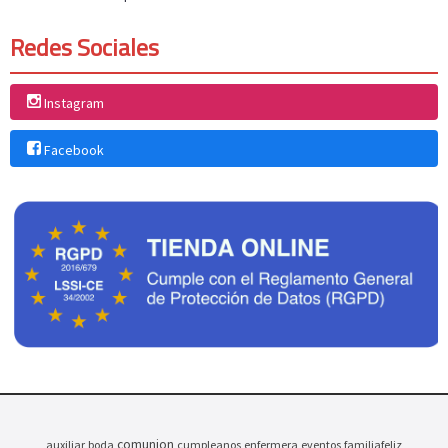
Redes Sociales
Instagram
Facebook
comunion
auxiliar
boda
cumpleanos
enfermera
eventos
familiafeliz