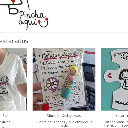
estacados
 Pico
Muñeco Quitapenas
Escanci
e diver!
Cuéntale tus penas y que empiece la
Diseño Maricu
magia!!
tienes un negoc