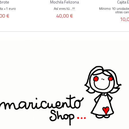
brote
Mochila Felizona
Cajita
ota =1 euro
Así eres tú...!!!
Mínimo 10 unidade
otras can
00 €
40,00 €
10,