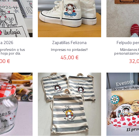
a 2026
Zapatillas Felizona
Felpudo pe
profesión o tus
Impresas no pintadas!!
Mándanos tu
 hoja por día.
personalizamos 
45,00 €
00 €
32,