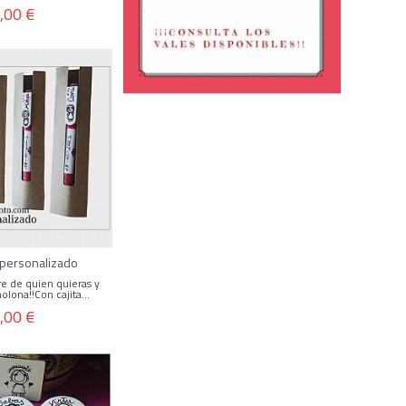
,00 €
 personalizado
re de quien quieras y
olona!!Con cajita...
,00 €