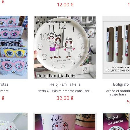
 €
12,00 €
1
fotas
Reloj Familia Feliz
Bolígrafo
ombre!
Hasta 4!! Más miembros consultar....
Arriba el nomb
abajo frase m
 €
32,00 €
5