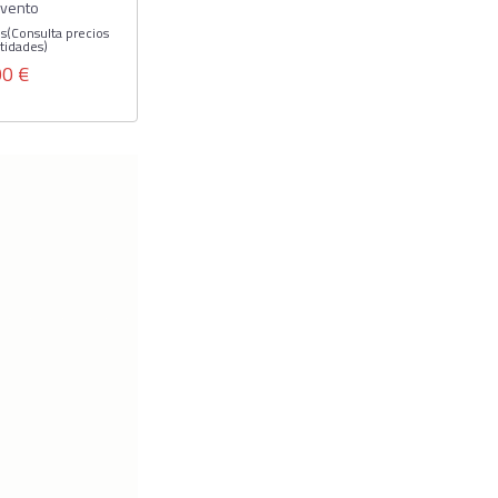
 Evento
s(Consulta precios
tidades)
00 €