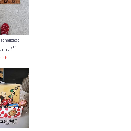
rsonalizado
 foto y te
tu felpudo....
00 €