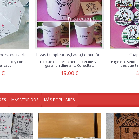
 personalizado
Tazas Cumpleaños,Boda,Comunión...
Chap
 el bolso y con un
Porque quieres tener un detalle sin
Elige el diseño 
lizado!!!
gastar un dineral.... Consulta...
tres que te
 €
15,00 €
4
DES
MÁS VENDIDOS
MÁS POPULARES