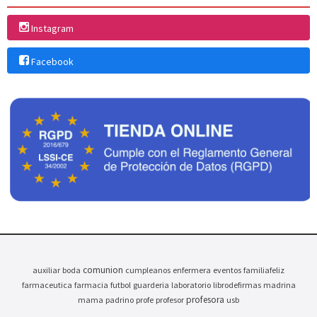
Instagram
Facebook
comunion
auxiliar
boda
cumpleanos
enfermera
eventos
familiafeliz
farmaceutica
farmacia
futbol
guarderia
laboratorio
librodefirmas
madrina
profesora
mama
padrino
profe
profesor
usb