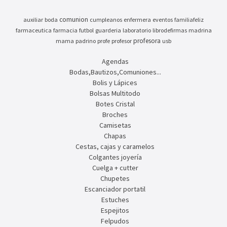
comunion
auxiliar
boda
cumpleanos
enfermera
eventos
familiafeliz
farmaceutica
farmacia
futbol
guarderia
laboratorio
librodefirmas
madrina
profesora
mama
padrino
profe
profesor
usb
Agendas
Bodas,Bautizos,Comuniones...
Bolis y Lápices
Bolsas Multitodo
Botes Cristal
Broches
Camisetas
Chapas
Cestas, cajas y caramelos
Colgantes joyería
Cuelga + cutter
Chupetes
Escanciador portatil
Estuches
Espejitos
Felpudos