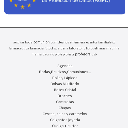
comunion
auxiliar
boda
cumpleanos
enfermera
eventos
familiafeliz
farmaceutica
farmacia
futbol
guarderia
laboratorio
librodefirmas
madrina
profesora
mama
padrino
profe
profesor
usb
Agendas
Bodas,Bautizos,Comuniones...
Bolis y Lápices
Bolsas Multitodo
Botes Cristal
Broches
Camisetas
Chapas
Cestas, cajas y caramelos
Colgantes joyería
Cuelga + cutter