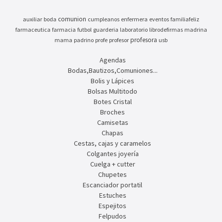
comunion
auxiliar
boda
cumpleanos
enfermera
eventos
familiafeliz
farmaceutica
farmacia
futbol
guarderia
laboratorio
librodefirmas
madrina
profesora
mama
padrino
profe
profesor
usb
Agendas
Bodas,Bautizos,Comuniones...
Bolis y Lápices
Bolsas Multitodo
Botes Cristal
Broches
Camisetas
Chapas
Cestas, cajas y caramelos
Colgantes joyería
Cuelga + cutter
Chupetes
Escanciador portatil
Estuches
Espejitos
Felpudos