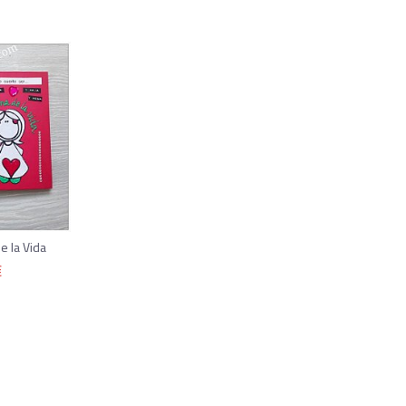
e la Vida
€