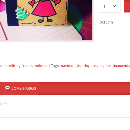
9x13cm
buen rollito y frases molonas
|
Tags:
navidad
tepidopareyes
libretinanavid
COMENTARIOS
es!!!