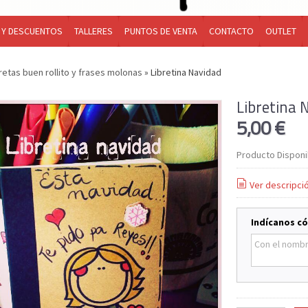
 Y DESCUENTOS
TALLERES
PUNTOS DE VENTA
CONTACTO
OUTLET
retas buen rollito y frases molonas
»
Libretina Navidad
Libretina 
5,00 €
Producto Disponi
Ver descripci
Indícanos có