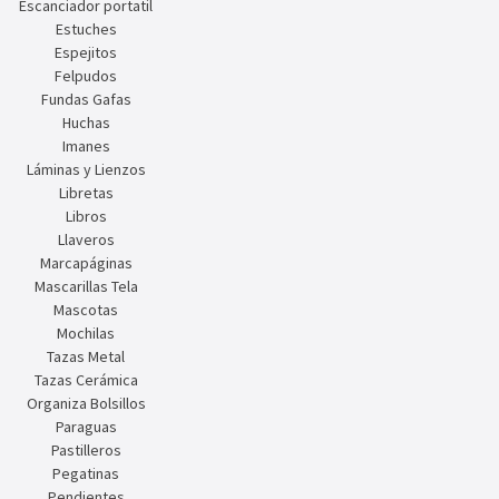
Escanciador portatil
Estuches
Espejitos
Felpudos
Fundas Gafas
Huchas
Imanes
Láminas y Lienzos
Libretas
Libros
Llaveros
Marcapáginas
Mascarillas Tela
Mascotas
Mochilas
Tazas Metal
Tazas Cerámica
Organiza Bolsillos
Paraguas
Pastilleros
Pegatinas
Pendientes