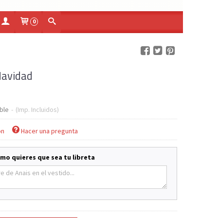
0
Navidad
ble
-
(Imp. Incluidos)
ón
Hacer una pregunta
mo quieres que sea tu libreta