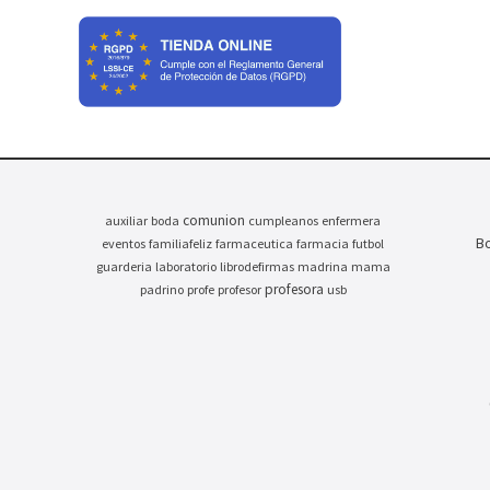
comunion
auxiliar
boda
cumpleanos
enfermera
Bo
eventos
familiafeliz
farmaceutica
farmacia
futbol
guarderia
laboratorio
librodefirmas
madrina
mama
profesora
padrino
profe
profesor
usb