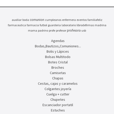
comunion
auxiliar
boda
cumpleanos
enfermera
eventos
familiafeliz
farmaceutica
farmacia
futbol
guarderia
laboratorio
librodefirmas
madrina
profesora
mama
padrino
profe
profesor
usb
Agendas
Bodas,Bautizos,Comuniones...
Bolis y Lápices
Bolsas Multitodo
Botes Cristal
Broches
Camisetas
Chapas
Cestas, cajas y caramelos
Colgantes joyería
Cuelga + cutter
Chupetes
Escanciador portatil
Estuches