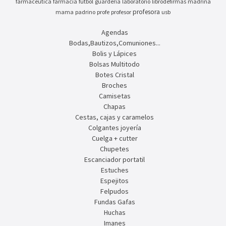
farmaceutica
farmacia
futbol
guarderia
laboratorio
librodefirmas
madrina
profesora
mama
padrino
profe
profesor
usb
Agendas
Bodas,Bautizos,Comuniones...
Bolis y Lápices
Bolsas Multitodo
Botes Cristal
Broches
Camisetas
Chapas
Cestas, cajas y caramelos
Colgantes joyería
Cuelga + cutter
Chupetes
Escanciador portatil
Estuches
Espejitos
Felpudos
Fundas Gafas
Huchas
Imanes