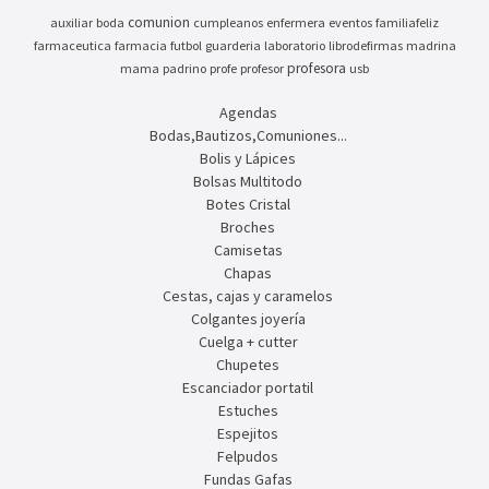
comunion
auxiliar
boda
cumpleanos
enfermera
eventos
familiafeliz
farmaceutica
farmacia
futbol
guarderia
laboratorio
librodefirmas
madrina
profesora
mama
padrino
profe
profesor
usb
Agendas
Bodas,Bautizos,Comuniones...
Bolis y Lápices
Bolsas Multitodo
Botes Cristal
Broches
Camisetas
Chapas
Cestas, cajas y caramelos
Colgantes joyería
Cuelga + cutter
Chupetes
Escanciador portatil
Estuches
Espejitos
Felpudos
Fundas Gafas