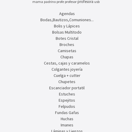
profesora
mama
padrino
profe
profesor
usb
Agendas
Bodas,Bautizos,Comuniones...
Bolis y Lápices
Bolsas Multitodo
Botes Cristal
Broches
Camisetas
Chapas
Cestas, cajas y caramelos
Colgantes joyería
Cuelga + cutter
Chupetes
Escanciador portatil
Estuches
Espejitos
Felpudos
Fundas Gafas
Huchas
Imanes
Láminas y Lienzos