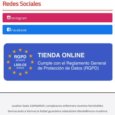
Redes Sociales
Instagram
Facebook
comunion
auxiliar
boda
cumpleanos
enfermera
eventos
familiafeliz
farmaceutica
farmacia
futbol
guarderia
laboratorio
librodefirmas
madrina